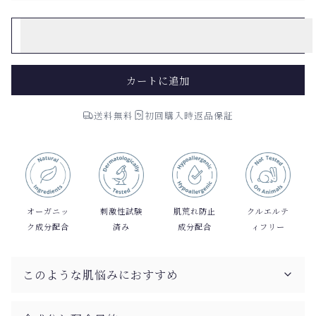
50g
￥16,500（税込）
カートに追加
送料無料
初回購入時返品保証
オーガニッ
刺激性試験
肌荒れ防止
クルエルテ
ク成分配合
済み
成分配合
ィフリー
このような肌悩みにおすすめ