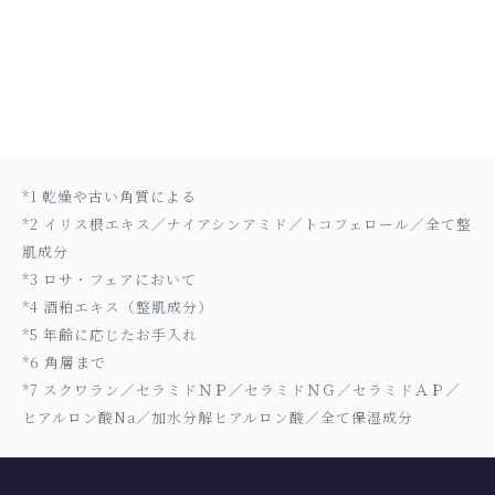
*1 乾燥や古い角質による
*2 イリス根エキス／ナイアシンアミド／トコフェロール／全て整
肌成分
*3 ロサ・フェアにおいて
*4 酒粕エキス（整肌成分）
*5 年齢に応じたお手入れ
*6 角層まで
*7 スクワラン／セラミドＮＰ／セラミドＮＧ／セラミドＡＰ／
ヒアルロン酸Na／加水分解ヒアルロン酸／全て保湿成分