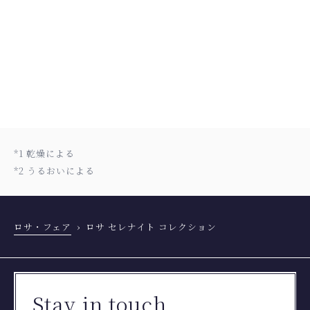
自然と共生する原料選定
*1 乾燥による
*2 うるおいによる
ロサ・フェア
ロサ セレナイト コレクション
Stay in touch