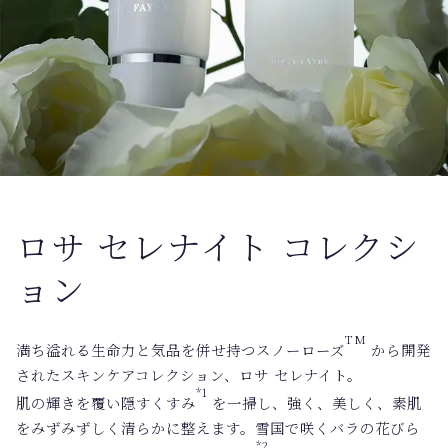
ロサ セレナイト コレクシ
ョン
TM
満ち溢れる生命力と気品を併せ持つスノーローズ
から開発
されたスキンケアコレクション、ロサ セレナイト。
*1
肌の輝きを覆い隠すくすみ
を一掃し、強く、美しく、素肌
をみずみずしく清らかに整えます。雪国で咲くバラの花びら
*2