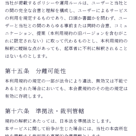
当社が掲載するポリシーや運用ルールは、ユーザーと当社と
の間の完全な合意と理解を構成し、ユーザーによるサービス
の利用を規定するものであり、口頭か書面かを問わず、ユー
ザーと当社との間のあらゆる事前または同時の合意、コミュ
ニケーション、提案（本利用規約の旧バージョンを含むがこ
れに限定されない）に取って代わるものとし、本利用規約の
解釈に曖昧な点があっても、起草者に不利に解釈されること
はないものとします。
第十五条 分離可能性
本利用規約の規定の一部が法令により違法、無効又は不能で
あるとされた場合においても、本会員規約のその他の規定は
有効に存続します。
第十六条 準拠法・裁判管轄
規約の解釈にあたっては、日本法を準拠法とします。
本サービスに関して紛争が生じた場合には、当社の本店所在
地を管轄する裁判所を専属的合意管轄とします。