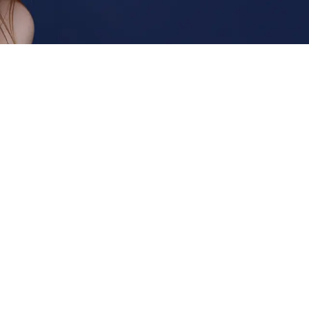
オンラインブティック限定特典
ら輝こう、瞬時に、永遠に。
の公式オンラインブティックに、ようこそ。
のブランドストーリーやスキンケア製品のレジメをお楽し
ィックをより快適にご利用頂くための、各種限定特典をご
い物をお楽しみください。