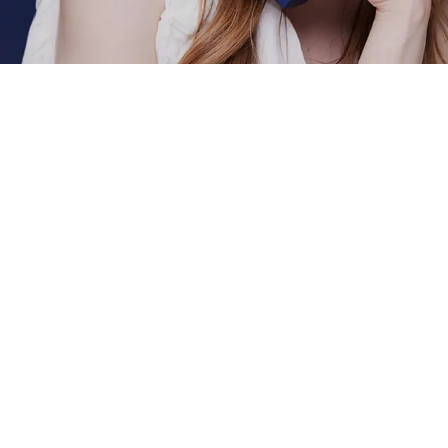
内面か
ロサ・フェア
ロサ・フェア
か、公式ブテ
す。是非お買